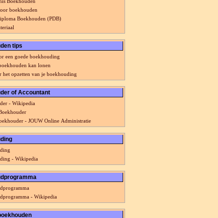
nis Boekhouden
voor boekhouden
diploma Boekhouden (PDB)
teriaal
den tips
oor een goede boekhouding
 boekhouden kan lonen
r het opzetten van je boekhouding
der of Accountant
er - Wikipedia
 Boekhouder
oekhouder - JOUW Online Administratie
ding
ding
ing - Wikipedia
udprogramma
dprogramma
dprogramma - Wikipedia
boekhouden