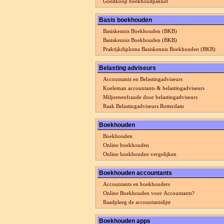
Goedkoop boekhoudpakket
Basis boekhouden
Basiskennis Boekhouden (BKB)
Basiskennis Boekhouden (BKB)
Praktijkdiploma Basiskennis Boekhouden (BKB)
Belasting adviseurs
Accountants en Belastingadviseurs
Koeleman accountants & belastingadviseurs
Miljoenenfraude door belastingadviseurs
Raak Belastingadviseurs Rotterdam
Boekhouden
Boekhouden
Online boekhouden
Online boekhouden vergelijken
Boekhouden accountants
Accountants en boekhouders
Online Boekhouden voor Accountants?
Raadpleeg de accountantslijst
Boekhouden apps