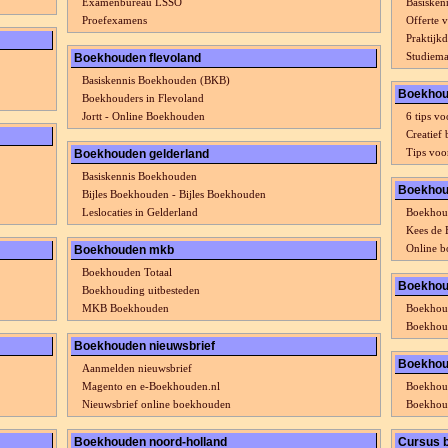
Examenbureau LSSO
Basisken
Proefexamens
Offerte 
Praktijk
Studiema
Boekhouden flevoland
Basiskennis Boekhouden (BKB)
Boekhou
Boekhouders in Flevoland
Jortt - Online Boekhouden
6 tips v
Creatief
Tips voo
Boekhouden gelderland
Basiskennis Boekhouden
Boekhou
Bijles Boekhouden - Bijles Boekhouden
Leslocaties in Gelderland
Boekhoud
Kees de
Online b
Boekhouden mkb
Boekhouden Totaal
Boekhou
Boekhouding uitbesteden
MKB Boekhouden
Boekhou
Boekhoud
Boekhouden nieuwsbrief
Boekho
Aanmelden nieuwsbrief
Magento en e-Boekhouden.nl
Boekhou
Nieuwsbrief online boekhouden
Boekhou
Boekhouden noord-holland
Cursus 