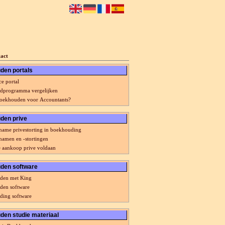
act
den portals
ce portal
dprogramma vergelijken
oekhouden voor Accountants?
den prive
name privestorting in boekhouding
namen en -stortingen
e aankoop prive voldaan
den software
den met King
den software
ing software
en studie materiaal