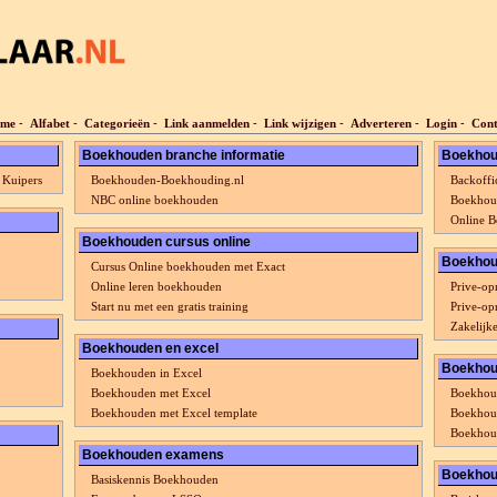
me
-
Alfabet
-
Categorieën
-
Link aanmelden
-
Link wijzigen
-
Adverteren
-
Login
-
Cont
Boekhouden branche informatie
Boekhou
 Kuipers
Boekhouden-Boekhouding.nl
Backoffi
NBC online boekhouden
Boekhou
Online B
Boekhouden cursus online
Boekhou
Cursus Online boekhouden met Exact
Online leren boekhouden
Prive-op
Start nu met een gratis training
Prive-op
Zakelijk
Boekhouden en excel
Boekhou
Boekhouden in Excel
Boekhouden met Excel
Boekhou
Boekhouden met Excel template
Boekhou
Boekhoud
Boekhouden examens
Boekhoud
Basiskennis Boekhouden